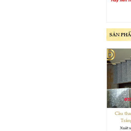
SẢN PHẨ
đá granite Black
Đá Granite Đen Rừng
Cầu tha
Forest
Trắn
Xuất xứ: Ấn Độ, Brazil, Đức
uất xứ:
Xuất 