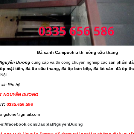
xanh Campuchia
thi công cầu thang
t Nguyễn Dương
cung cấp và thi công chuyên nghiệp các sản phẩm
đá
 ốp mặt tiền,
đá ốp cầu thang
,
đá ốp bàn bếp
,
đá lát sàn
, đá ốp t
 Nội.
 xin liên hệ:
ÁT NGUYỄN DƯƠNG
/7:
0335.656.586
ngstone@gmail.com
ps://facebook.com/DaoplatNguyenDuong
hệ ngay với Nguyễn Dương để được trải nghiệm những dịch vụ tốt