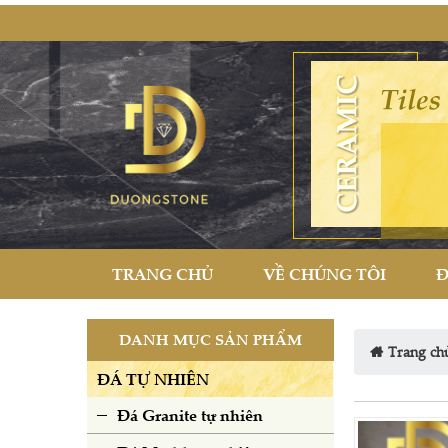
TRANG CHỦ
VỀ CHÚNG TÔI
Đ
DANH MỤC SẢN PHẨM
Trang ch
ĐÁ TỰ NHIÊN
Đá Granite tự nhiên