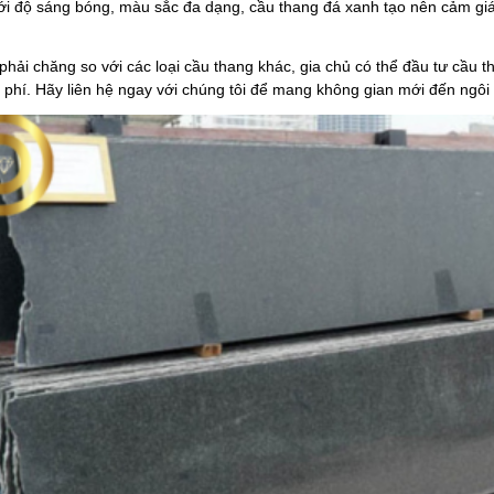
ới độ sáng bóng, màu sắc đa dạng, cầu thang đá xanh tạo nên cảm gi
 phải chăng so với các loại cầu thang khác, gia chủ có thể đầu tư cầu 
i phí. Hãy liên hệ ngay với chúng tôi để mang không gian mới đến ngôi