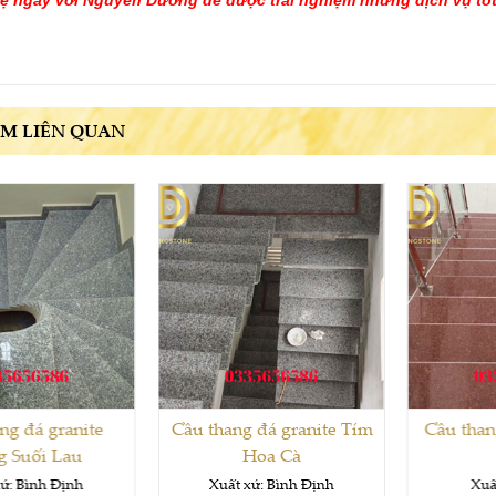
M LIÊN QUAN
ng đá granite
Cầu thang đá granite Tím
Cầu than
g Suối Lau
Hoa Cà
xứ: Bình Định
Xuất xứ: Bình Định
Xuấ