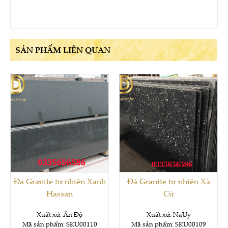
SẢN PHẨM LIÊN QUAN
Đá Granite tự nhiên Xanh
Đá Granite tự nhiên Xà
Hassan
Cừ
Xuất xứ: Ấn Độ
Xuất xứ: NaUy
Mã sản phẩm: SKU00110
Mã sản phẩm: SKU00109