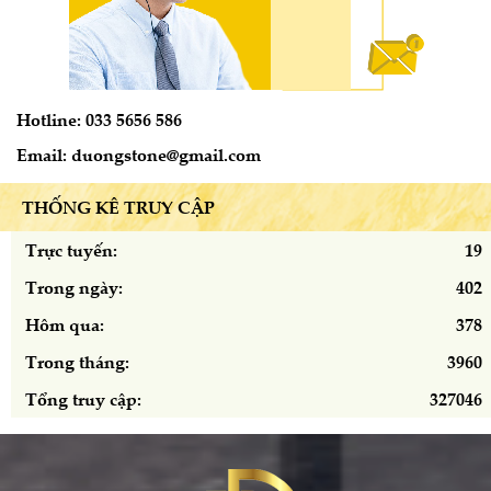
Hotline: 033 5656 586
Email: duongstone@gmail.com
THỐNG KÊ TRUY CẬP
Trực tuyến:
19
Trong ngày:
402
Hôm qua:
378
Trong tháng:
3960
Tổng truy cập:
327046