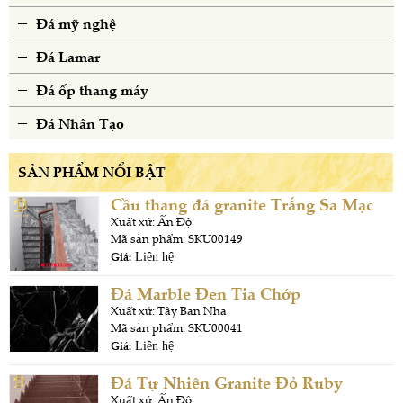
Đá mỹ nghệ
Đá Lamar
Đá ốp thang máy
Đá Nhân Tạo
SẢN PHẨM NỔI BẬT
Cầu thang đá granite Trắng Sa Mạc
Xuất xứ: Ấn Độ
Mã sản phẩm: SKU00149
Giá:
Liên hệ
Đá Marble Đen Tia Chớp
Xuất xứ: Tây Ban Nha
Mã sản phẩm: SKU00041
Giá:
Liên hệ
Đá Tự Nhiên Granite Đỏ Ruby
Xuất xứ: Ấn Độ