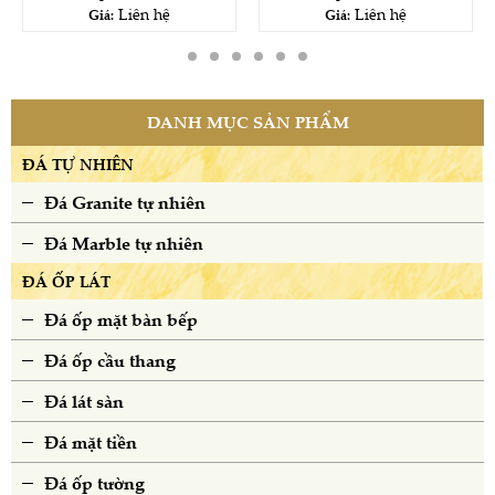
Liên hệ
Liên hệ
Giá:
Giá:
DANH MỤC SẢN PHẨM
ĐÁ TỰ NHIÊN
Đá Granite tự nhiên
Đá Marble tự nhiên
ĐÁ ỐP LÁT
Đá ốp mặt bàn bếp
Đá ốp cầu thang
Đá lát sàn
Đá mặt tiền
Đá ốp tường