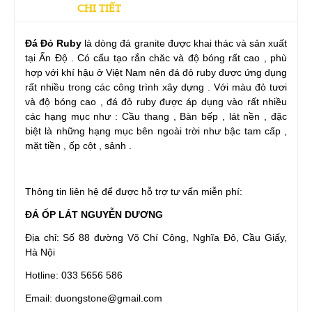
CHI TIẾT
Đá Đỏ Ruby
là dòng đá granite được khai thác và sản xuất
tại Ấn Độ . Có cấu tạo rắn chăc và độ bóng rất cao , phù
hợp với khí hậu ở Việt Nam nên đá đỏ ruby được ứng dụng
rất nhiều trong các công trình xây dựng . Với màu đỏ tươi
và độ bóng cao , đá đỏ ruby được áp dụng vào rất nhiều
các hạng mục như : Cầu thang , Bàn bếp , lát nền , đặc
biệt là những hạng mục bên ngoài trời như bậc tam cấp ,
mặt tiền , ốp cột , sảnh .
Thông tin liên hệ để được hỗ trợ tư vấn miễn phí:
ĐÁ ỐP LÁT NGUYỄN DƯƠNG
Địa chỉ: Số 88 đường Võ Chí Công, Nghĩa Đô, Cầu Giấy,
Hà Nội
Hotline: 033 5656 586
Email: duongstone@gmail.com